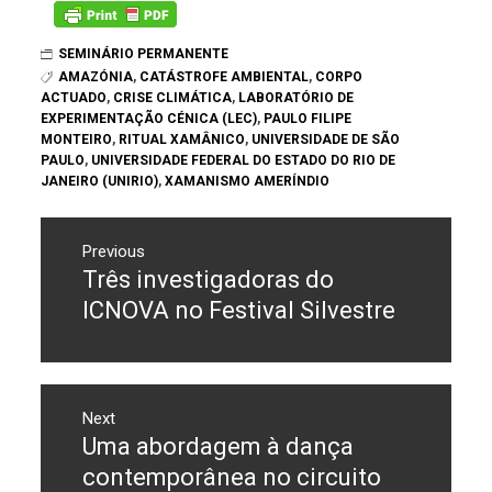
SEMINÁRIO PERMANENTE
AMAZÓNIA
,
CATÁSTROFE AMBIENTAL
,
CORPO
ACTUADO
,
CRISE CLIMÁTICA
,
LABORATÓRIO DE
EXPERIMENTAÇÃO CÉNICA (LEC)
,
PAULO FILIPE
MONTEIRO
,
RITUAL XAMÂNICO
,
UNIVERSIDADE DE SÃO
PAULO
,
UNIVERSIDADE FEDERAL DO ESTADO DO RIO DE
JANEIRO (UNIRIO)
,
XAMANISMO AMERÍNDIO
Navegação
Previous
de
Três investigadoras do
Previous
post:
artigos
ICNOVA no Festival Silvestre
Next
Uma abordagem à dança
Next
post:
contemporânea no circuito