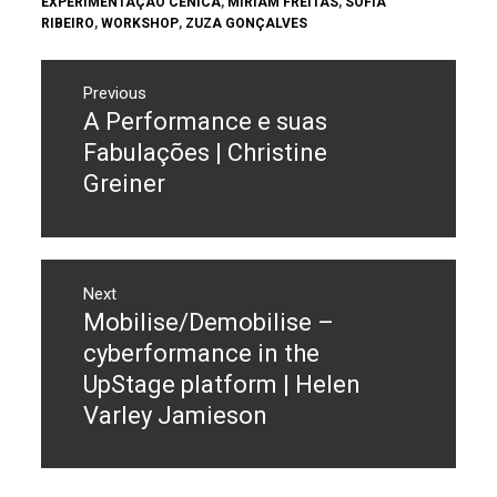
EXPERIMENTAÇÃO CÉNICA
,
MIRIAM FREITAS
,
SOFIA
RIBEIRO
,
WORKSHOP
,
ZUZA GONÇALVES
Navegação
Previous
de
A Performance e suas
Previous
post:
artigos
Fabulações | Christine
Greiner
Next
Mobilise/Demobilise –
Next
post:
cyberformance in the
UpStage platform | Helen
Varley Jamieson