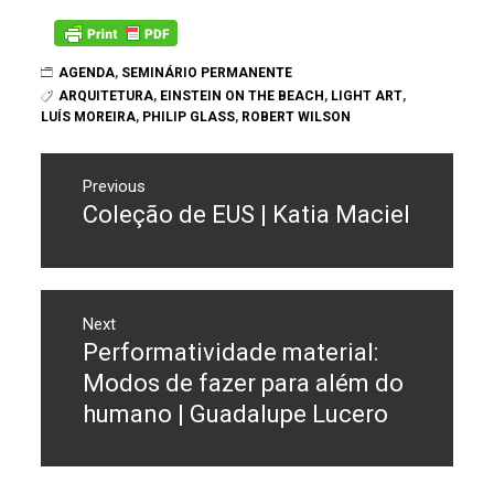
AGENDA
,
SEMINÁRIO PERMANENTE
ARQUITETURA
,
EINSTEIN ON THE BEACH
,
LIGHT ART
,
LUÍS MOREIRA
,
PHILIP GLASS
,
ROBERT WILSON
Navegação
Previous
de
Coleção de EUS | Katia Maciel
Previous
post:
artigos
Next
Performatividade material:
Next
post:
Modos de fazer para além do
humano | Guadalupe Lucero